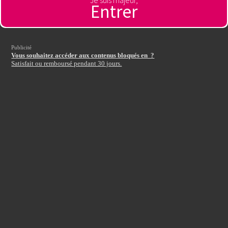
Je suis majeur,
Entrer
Autre pays
Publicité
Entrez votre code d'accès
:
Vous souhaitez accéder aux contenus bloqués en ?
Satisfait ou remboursé pendant 30 jours.