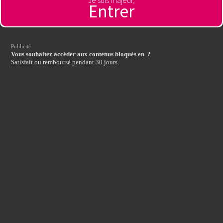
Je suis majeur,
Entrer
Autre pays
Publicité
Entrez votre code d'accès
:
Vous souhaitez accéder aux contenus bloqués en ?
Satisfait ou remboursé pendant 30 jours.