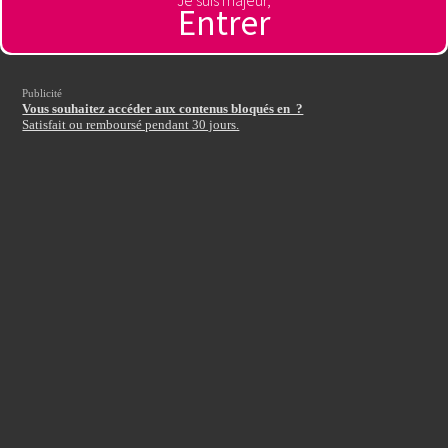
Je suis majeur,
Entrer
Autre pays
Publicité
Entrez votre code d'accès
:
Vous souhaitez accéder aux contenus bloqués en ?
Satisfait ou remboursé pendant 30 jours.