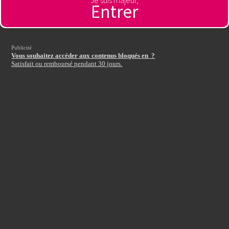
Je suis majeur,
Entrer
Autre pays
Publicité
Entrez votre code d'accès
:
Vous souhaitez accéder aux contenus bloqués en ?
Satisfait ou remboursé pendant 30 jours.